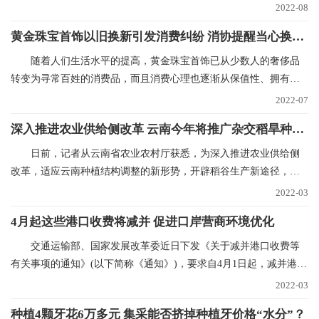
重点园区的就业驿
2022-08
黄金珠宝首饰以旧换新引发消费纠纷 消协提醒当心换购回购“陷阱”
随着人们生活水平的提高，黄金珠宝首饰已从少数人的奢侈品
转变为寻常百姓的消费品，而且消费心理也逐渐从保值性、拥有性
向追求品牌、时尚和
2022-07
深入推进农业供给侧改革 云南今年将推广杂交稻旱种50万亩
日前，记者从云南省农业农村厅获悉，为深入推进农业供给侧
改革，适应云南种植结构调整的新形势，开辟稻谷生产新途径，稳
定稻谷生产，确保口
2022-03
4月起这些港口收费将减并 促进口岸营商环境优化
交通运输部、国家发展改革委近日下发《关于减并港口收费等
有关事项的通知》(以下简称《通知》)，要求自4月1日起，减并港口
经营服务性收费项
2022-03
种植4颗牙花6万多元 集采能否挤掉种植牙价格“水分”？