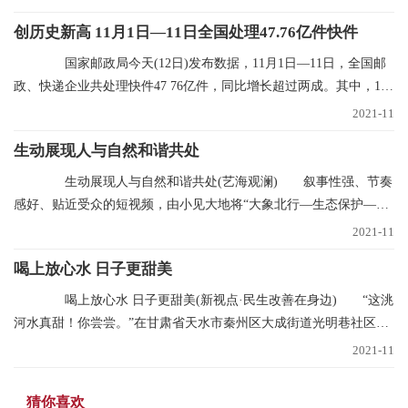
创历史新高 11月1日—11日全国处理47.76亿件快件
国家邮政局今天(12日)发布数据，11月1日—11日，全国邮
政、快递企业共处理快件47 76亿件，同比增长超过两成。其中，11
月11日当天共处理
2021-11
生动展现人与自然和谐共处
生动展现人与自然和谐共处(艺海观澜) 叙事性强、节奏
感好、贴近受众的短视频，由小见大地将“大象北行—生态保护—文
明中国”的叙事
2021-11
喝上放心水 日子更甜美
喝上放心水 日子更甜美(新视点·民生改善在身边) “这洮
河水真甜！你尝尝。”在甘肃省天水市秦州区大成街道光明巷社区，
南丽芳不断
2021-11
猜你喜欢