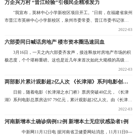
万企兴万村 “晋江经验”引领民企精准发力
"我宣布，英林中心小学新校区项目开工。"日前，在福建省泉州
市晋江市英林中心小学新校区，泉州市委常委、晋江市委书记张文
贤话语刚落，挖掘
2022-03
六部委同日喊话房地产 楼市资本圈迅速回血
3月16日，一天之内六部委齐发声，接连释放对房地产市场的积
极态度，个个堪称重磅。这也是近几年来首次如此大规模的高级别
集中表态，风向标
2022-03
两部影片累计观影超2亿人次 《长津湖》系列电影创纪录
日前，随着电影《长津湖之水门桥》票房突破40亿元，《长津
湖》系列电影总票房达97 79亿元，累计观影超2亿人次。由《长津
湖》和《长津湖之水
2022-03
河南新增本土确诊病例12例 新增本土无症状感染者1例
中新网11月12日电 据河南省卫健委网站消息，11月11日0—