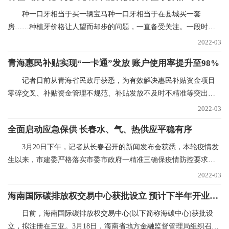
种一口牙相当于买一辆宝马种一口牙相当于在县城买一套
房……种植牙价格让人望而却步的问题，一直备受关注。一段时间
以来，心脏支架、人工关
2022-03
青海惠民补贴实现“一卡通”发放 账户使用率提升至98%
记者日前从青海省民政厅获悉，为有效解决惠民补贴资金项目
零碎交叉、补贴资金管理不规范、补贴发放不及时不精准等突出问
题，青海已实现惠民
2022-03
全面启动应急保供 长春水、气、热供应平稳有序
3月20日下午，记者从长春召开的新闻发布会获悉，本轮疫情发
生以来，市建委严格落实市委市政府一精准三确保疫情防控要求，
全力抓好水、气、
2022-03
海南国际碳排放权交易中心获批设立 预计下半年开业运营
日前，海南国际碳排放权交易中心(以下简称海碳中心)获批设
立，拟注册在三亚。3月18日，海南省地方金融监督管理局组织召开