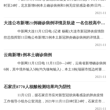
时至24时，北京新增6例本土确诊病例和1例无症状感染者(昨日均已
通报)，无新增
2021-11
大连公布新增21例确诊病例详情及轨迹 一名住校高中生确诊
中新网大连11月12日电 (记者 杨毅)大连市新冠肺炎疫情防
控总指挥部11日晚公布新增21例本土新冠肺炎确诊病例的详情及行
程轨迹，其中1
2021-11
云南新增1例本土确诊病例
中新网11月12日电 11月11日0—24时，云南省新增确诊病例
6例，其中境外输入5例(均为缅甸输入)，本土1例(瑞丽市抵边村寨重
点人群定期核
2021-11
石家庄8770人核酸检测结果均为阴性
11月12日，据石家庄市应对新型冠状病毒感染的肺炎疫情
工作领导小组办公室消息，2021年11月11日0时至24时，石家庄市对
全市封控区、管控
2021-11