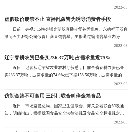
海碳中心筹建推进
2022-03
虚假砍价屡禁不止 直播乱象皆为诱导消费者手段
日前，央视3·15晚会曝光翡翠直播带货各类乱象。永德祥玉器直
播间石力派等公司假冒厂商直销翡翠。主播通过编造翡翠业内身
份，进货价88元的
2022-03
辽宁春耕农资已备实236.37万吨 占需求量近75%
近日，记者从辽宁省农业农村厅获悉，目前全省春耕农资已备
实236 37万吨，占需求量的74 6%;已下摆158 56万吨，占需求量的
50%。今年辽宁省春
2022-03
仿制金箔不可食用 三部门联合叫停金箔食品
近日，市场监管总局、国家卫生健康委、海关总署联合印发通
知，明确指出，根据我国食品安全法律法规及食品安全标准规定，
金箔银箔、金粉银粉
2022-03