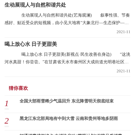
生动展现人与自然和谐共处
生动展现人与自然和谐共处(艺海观澜) 叙事性强、节奏
感好、贴近受众的短视频，由小见大地将“大象北行—生态保护—文
明中国”的叙事
2021-11
喝上放心水 日子更甜美
喝上放心水 日子更甜美(新视点·民生改善在身边) “这洮
河水真甜！你尝尝。”在甘肃省天水市秦州区大成街道光明巷社区，
南丽芳不断
2021-11
猜你喜欢
1
全国大部雨雪稀少气温回升 东北降雪明天彻底结束
2
黑龙江东北部局地有中到大雪 云南和贵州等地多阴雨