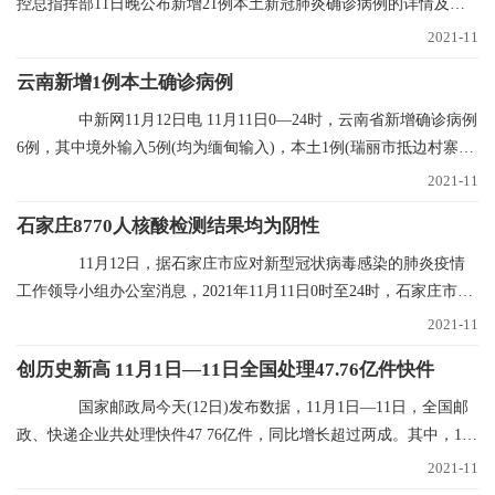
控总指挥部11日晚公布新增21例本土新冠肺炎确诊病例的详情及行
程轨迹，其中1
2021-11
云南新增1例本土确诊病例
中新网11月12日电 11月11日0—24时，云南省新增确诊病例
6例，其中境外输入5例(均为缅甸输入)，本土1例(瑞丽市抵边村寨重
点人群定期核
2021-11
石家庄8770人核酸检测结果均为阴性
11月12日，据石家庄市应对新型冠状病毒感染的肺炎疫情
工作领导小组办公室消息，2021年11月11日0时至24时，石家庄市对
全市封控区、管控
2021-11
创历史新高 11月1日—11日全国处理47.76亿件快件
国家邮政局今天(12日)发布数据，11月1日—11日，全国邮
政、快递企业共处理快件47 76亿件，同比增长超过两成。其中，11
月11日当天共处理
2021-11