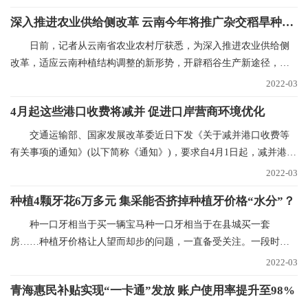
深入推进农业供给侧改革 云南今年将推广杂交稻旱种50万亩
日前，记者从云南省农业农村厅获悉，为深入推进农业供给侧
改革，适应云南种植结构调整的新形势，开辟稻谷生产新途径，稳
定稻谷生产，确保口
2022-03
4月起这些港口收费将减并 促进口岸营商环境优化
交通运输部、国家发展改革委近日下发《关于减并港口收费等
有关事项的通知》(以下简称《通知》)，要求自4月1日起，减并港口
经营服务性收费项
2022-03
种植4颗牙花6万多元 集采能否挤掉种植牙价格“水分”？
种一口牙相当于买一辆宝马种一口牙相当于在县城买一套
房……种植牙价格让人望而却步的问题，一直备受关注。一段时间
以来，心脏支架、人工关
2022-03
青海惠民补贴实现“一卡通”发放 账户使用率提升至98%