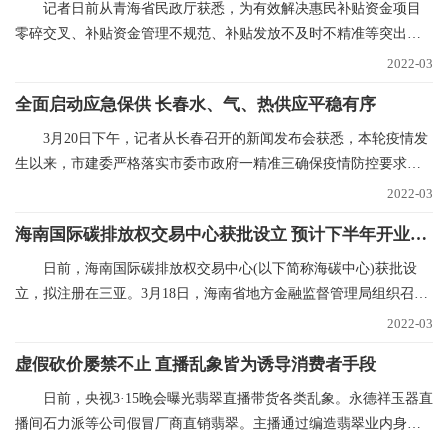
记者日前从青海省民政厅获悉，为有效解决惠民补贴资金项目
零碎交叉、补贴资金管理不规范、补贴发放不及时不精准等突出问
题，青海已实现惠民
2022-03
全面启动应急保供 长春水、气、热供应平稳有序
3月20日下午，记者从长春召开的新闻发布会获悉，本轮疫情发
生以来，市建委严格落实市委市政府一精准三确保疫情防控要求，
全力抓好水、气、
2022-03
海南国际碳排放权交易中心获批设立 预计下半年开业运营
日前，海南国际碳排放权交易中心(以下简称海碳中心)获批设
立，拟注册在三亚。3月18日，海南省地方金融监督管理局组织召开
海碳中心筹建推进
2022-03
虚假砍价屡禁不止 直播乱象皆为诱导消费者手段
日前，央视3·15晚会曝光翡翠直播带货各类乱象。永德祥玉器直
播间石力派等公司假冒厂商直销翡翠。主播通过编造翡翠业内身