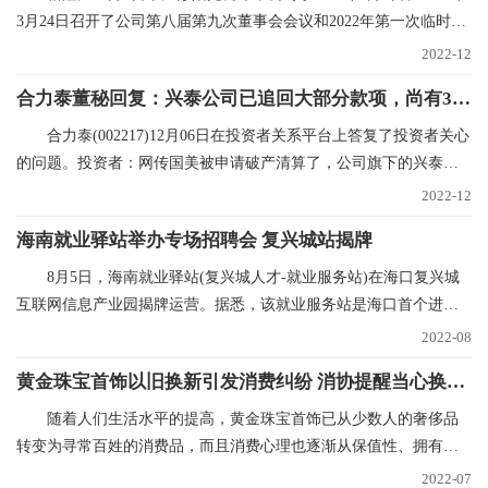
3月24日召开了公司第八届第九次董事会会议和2022年第一次临时股
东大会，审议在内蒙
2022-12
合力泰董秘回复：兴泰公司已追回大部分款项，尚有300多万未支付，已申请财产保全|世界焦点
合力泰(002217)12月06日在投资者关系平台上答复了投资者关心
的问题。投资者：网传国美被申请破产清算了，公司旗下的兴泰和
国美也有合作，在网
2022-12
海南就业驿站举办专场招聘会 复兴城站揭牌
8月5日，海南就业驿站(复兴城人才-就业服务站)在海口复兴城
互联网信息产业园揭牌运营。据悉，该就业服务站是海口首个进驻
重点园区的就业驿
2022-08
黄金珠宝首饰以旧换新引发消费纠纷 消协提醒当心换购回购“陷阱”
随着人们生活水平的提高，黄金珠宝首饰已从少数人的奢侈品
转变为寻常百姓的消费品，而且消费心理也逐渐从保值性、拥有性
向追求品牌、时尚和
2022-07