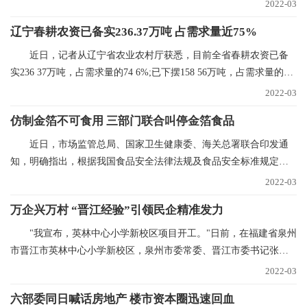
份，进货价88元的
2022-03
辽宁春耕农资已备实236.37万吨 占需求量近75%
近日，记者从辽宁省农业农村厅获悉，目前全省春耕农资已备
实236 37万吨，占需求量的74 6%;已下摆158 56万吨，占需求量的
50%。今年辽宁省春
2022-03
仿制金箔不可食用 三部门联合叫停金箔食品
近日，市场监管总局、国家卫生健康委、海关总署联合印发通
知，明确指出，根据我国食品安全法律法规及食品安全标准规定，
金箔银箔、金粉银粉
2022-03
万企兴万村 “晋江经验”引领民企精准发力
"我宣布，英林中心小学新校区项目开工。"日前，在福建省泉州
市晋江市英林中心小学新校区，泉州市委常委、晋江市委书记张文
贤话语刚落，挖掘
2022-03
六部委同日喊话房地产 楼市资本圈迅速回血