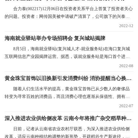
合力泰(002217)12月06日在投资者关系平台上答复了投资者关心
的问题。投资者：网传国美被申请破产清算了，公司旗下的兴泰和
国美也有合作，在网
2022-12
海南就业驿站举办专场招聘会 复兴城站揭牌
8月5日，海南就业驿站(复兴城人才-就业服务站)在海口复兴城
互联网信息产业园揭牌运营。据悉，该就业服务站是海口首个进驻
重点园区的就业驿
2022-08
黄金珠宝首饰以旧换新引发消费纠纷 消协提醒当心换购回购“陷阱”
随着人们生活水平的提高，黄金珠宝首饰已从少数人的奢侈品
转变为寻常百姓的消费品，而且消费心理也逐渐从保值性、拥有性
向追求品牌、时尚和
2022-07
深入推进农业供给侧改革 云南今年将推广杂交稻旱种50万亩
日前，记者从云南省农业农村厅获悉，为深入推进农业供给侧
改革，适应云南种植结构调整的新形势，开辟稻谷生产新途径，稳