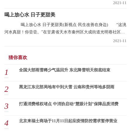
明中国”的叙事
2021-11
喝上放心水 日子更甜美
喝上放心水 日子更甜美(新视点·民生改善在身边) “这洮
河水真甜！你尝尝。”在甘肃省天水市秦州区大成街道光明巷社区，
南丽芳不断
2021-11
猜你喜欢
1
全国大部雨雪稀少气温回升 东北降雪明天彻底结束
2
黑龙江东北部局地有中到大雪 云南和贵州等地多阴雨
3
打通消费维权堵点 中消协启动“慧眼计划”保障品质消费
4
北京来福士商场于11月11日起应疫情防控需求暂停营业