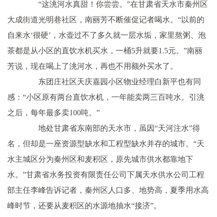
“这洮河水真甜！你尝尝。”在甘肃省天水市秦州区
大成街道光明巷社区，南丽芳不断催促记者喝水。“以前的
自来水‘很硬’，水壶过不了多久就一层水垢，家里熬粥、泡
茶都是从小区的直饮水机买水，一桶5升就要1.5元。”南丽
芳说，现在喝上了洮河水，再也不用额外买水了。
东团庄社区天庆嘉园小区物业经理白新平也有同
感：“小区原有两台直饮水机，一年能卖两三百吨水。引洮
之后，每年最多卖100吨。”
地处甘肃省东南部的天水市，虽因“天河注水”得
名，但却是一座资源型缺水和工程型缺水并存的城市。“天
水主城区分为秦州区和麦积区，原先城市供水都靠地下
水。”甘肃省水务投资有限责任公司下属天水供水公司工程
部主任李峰告诉记者，秦州区人口多、地势高，夏季用水高
峰时节，还要从麦积区的水源地抽水“接济”。