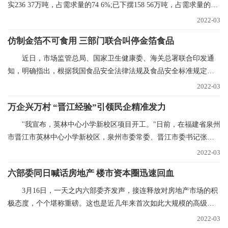
实236 37万吨，占需求量的74 6%;已下摆158 56万吨，占需求量的
50%。今年辽宁省春
2022-03
仿制金箔不可食用 三部门联合叫停金箔食品
近日，市场监管总局、国家卫生健康委、海关总署联合印发通
知，明确指出，根据我国食品安全法律法规及食品安全标准规定，
金箔银箔、金粉银粉
2022-03
万企兴万村 “晋江经验”引领民企精准发力
"我宣布，英林中心小学新校区项目开工。"日前，在福建省泉州
市晋江市英林中心小学新校区，泉州市委常委、晋江市委书记张文
贤话语刚落，挖掘
2022-03
六部委同日喊话房地产 楼市资本圈迅速回血
3月16日，一天之内六部委齐发声，接连释放对房地产市场的积
极态度，个个堪称重磅。这也是近几年来首次如此大规模的高级别
集中表态，风向标
2022-03