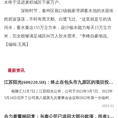
水终于流进麦积城区千家万户。
深秋时节，秦州区藉口镇杨家湾调蓄水池的水面依
然碧波荡漾，不时有黑天鹅、白鹭飞过。“这里就是引的洮
河水，蓄水量达155万立方米，设计输水能力每天15万立方
米，完全能够满足城区80万人饮水需求。”李峰自豪地说。
【编辑:王禹】
最新资讯
江苏阳光(600220.SH)：终止在包头市九原区的项目投资规划
格隆汇12月7日丨江苏阳光公布，公司于2022年3月7日、2022年
3月24日召开了公司第八届第九次董事会会议和2022年第一次临时股
东大会，审议在内蒙
2022-12
合力泰董秘回复：兴泰公司已追回大部分款项，尚有300多万未支付，已申请财产保全|世界焦点