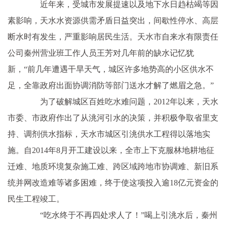
近年来，受城市发展提速以及地下水日趋枯竭等因
素影响，天水水资源供需矛盾日益突出，间歇性停水、高层
断水时有发生，严重影响居民生活。天水市自来水有限责任
公司秦州营业班工作人员王芳对几年前的缺水记忆犹
新，“前几年遭遇干旱天气，城区许多地势高的小区供水不
足，全靠政府出面协调消防等部门送水才解了燃眉之急。”
为了破解城区百姓吃水难问题，2012年以来，天水
市委、市政府作出了从洮河引水的决策，并积极争取省里支
持、调剂供水指标，天水市城区引洮供水工程得以落地实
施。自2014年8月开工建设以来，全市上下克服林地耕地征
迁难、地质环境复杂施工难、跨区域跨地市协调难、新旧系
统并网改造难等诸多困难，终于使这项投入逾18亿元资金的
民生工程竣工。
“吃水终于不再四处求人了！”喝上引洮水后，秦州