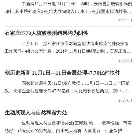
中新网11月12日电 11月11日0—24时，云南省新增确诊病例
6例，其中境外输入5例(均为缅甸输入)，本土1例(瑞丽市抵边村寨重
点人群定期核
2021-11
石家庄8770人核酸检测结果均为阴性
11月12日，据石家庄市应对新型冠状病毒感染的肺炎疫情
工作领导小组办公室消息，2021年11月11日0时至24时，石家庄市对
全市封控区、管控
2021-11
创历史新高 11月1日—11日全国处理47.76亿件快件
国家邮政局今天(12日)发布数据，11月1日—11日，全国邮
政、快递企业共处理快件47 76亿件，同比增长超过两成。其中，11
月11日当天共处理
2021-11
生动展现人与自然和谐共处
生动展现人与自然和谐共处(艺海观澜) 叙事性强、节奏
感好、贴近受众的短视频，由小见大地将“大象北行—生态保护—文