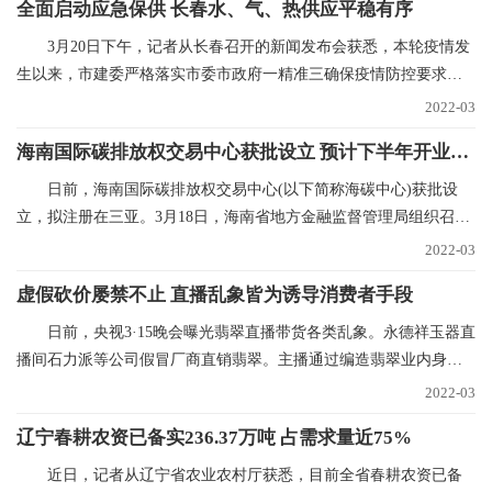
全面启动应急保供 长春水、气、热供应平稳有序
3月20日下午，记者从长春召开的新闻发布会获悉，本轮疫情发
生以来，市建委严格落实市委市政府一精准三确保疫情防控要求，
全力抓好水、气、
2022-03
海南国际碳排放权交易中心获批设立 预计下半年开业运营
日前，海南国际碳排放权交易中心(以下简称海碳中心)获批设
立，拟注册在三亚。3月18日，海南省地方金融监督管理局组织召开
海碳中心筹建推进
2022-03
虚假砍价屡禁不止 直播乱象皆为诱导消费者手段
日前，央视3·15晚会曝光翡翠直播带货各类乱象。永德祥玉器直
播间石力派等公司假冒厂商直销翡翠。主播通过编造翡翠业内身
份，进货价88元的
2022-03
辽宁春耕农资已备实236.37万吨 占需求量近75%
近日，记者从辽宁省农业农村厅获悉，目前全省春耕农资已备