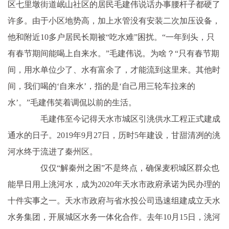
区七里墩街道岷山社区的居民毛建伟说话办事腰杆子都硬了
许多。由于小区地势高，加上水管没有安装二次加压设备，
他和附近10多户居民长期被“吃水难”困扰。“一年到头，只
有春节期间能喝上自来水。”毛建伟说。为啥？“只有春节期
间，用水单位少了、水有富余了，才能流到这里来。其他时
间，我们喝的‘自来水’，指的是‘自己用三轮车拉来的
水’。”毛建伟笑着调侃以前的生活。
毛建伟至今记得天水市城区引洮供水工程正式建成
通水的日子。2019年9月27日，历时5年建设，甘甜清冽的洮
河水终于流进了秦州区。
仅仅“解秦州之困”不是终点，确保麦积城区群众也
能早日用上洮河水，成为2020年天水市政府承诺为民办理的
十件实事之一。天水市政府与省水投公司迅速组建成立天水
水务集团，开展城区水务一体化合作。去年10月15日，洮河