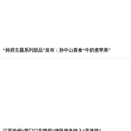
“帅府主题系列甜品”发布：孙中山喜食“牛奶煮苹果”
江苏徐州“家门口车管所”便民服务驶入“高速路”