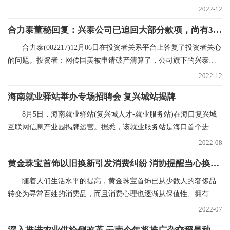
东大会，审议在内蒙
2022-12
合力泰董秘回复：兴泰公司已追回大部分款项，尚有300多万未支付，已申请财产保全|世界焦点
合力泰(002217)12月06日在投资者关系平台上答复了投资者关心
的问题。投资者：网传国美被申请破产清算了，公司旗下的兴泰和
国美也有合作，在网
2022-12
海南就业驿站举办专场招聘会 复兴城站揭牌
8月5日，海南就业驿站(复兴城人才-就业服务站)在海口复兴城
互联网信息产业园揭牌运营。据悉，该就业服务站是海口首个进驻
重点园区的就业驿
2022-08
黄金珠宝首饰以旧换新引发消费纠纷 消协提醒当心换购回购“陷阱”
随着人们生活水平的提高，黄金珠宝首饰已从少数人的奢侈品
转变为寻常百姓的消费品，而且消费心理也逐渐从保值性、拥有性
向追求品牌、时尚和
2022-07