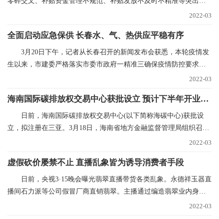
零碎交叉、补贴资金管理不规范、补贴发放不及时不精准等突出问
题，青海已实现惠民
2022-03
全面启动应急保供 长春水、气、热供应平稳有序
3月20日下午，记者从长春召开的新闻发布会获悉，本轮疫情发
生以来，市建委严格落实市委市政府一精准三确保疫情防控要求，
全力抓好水、气、
2022-03
海南国际碳排放权交易中心获批设立 预计下半年开业运营
日前，海南国际碳排放权交易中心(以下简称海碳中心)获批设
立，拟注册在三亚。3月18日，海南省地方金融监督管理局组织召开
海碳中心筹建推进
2022-03
虚假砍价屡禁不止 直播乱象皆为诱导消费者手段
日前，央视3·15晚会曝光翡翠直播带货各类乱象。永德祥玉器直
播间石力派等公司假冒厂商直销翡翠。主播通过编造翡翠业内身
份，进货价88元的
2022-03