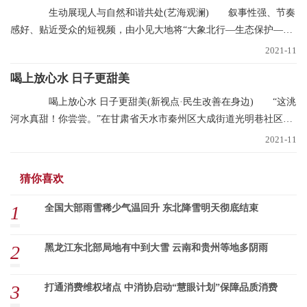
生动展现人与自然和谐共处(艺海观澜) 叙事性强、节奏
感好、贴近受众的短视频，由小见大地将“大象北行—生态保护—文
明中国”的叙事
2021-11
喝上放心水 日子更甜美
喝上放心水 日子更甜美(新视点·民生改善在身边) “这洮
河水真甜！你尝尝。”在甘肃省天水市秦州区大成街道光明巷社区，
南丽芳不断
2021-11
猜你喜欢
1
全国大部雨雪稀少气温回升 东北降雪明天彻底结束
2
黑龙江东北部局地有中到大雪 云南和贵州等地多阴雨
3
打通消费维权堵点 中消协启动“慧眼计划”保障品质消费