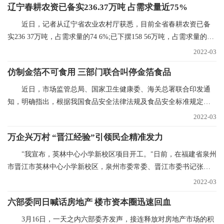
辽宁春耕农资已备实236.37万吨 占需求量近75%
近日，记者从辽宁省农业农村厅获悉，目前全省春耕农资已备
实236 37万吨，占需求量的74 6%;已下摆158 56万吨，占需求量的
50%。今年辽宁省春
2022-03
仿制金箔不可食用 三部门联合叫停金箔食品
近日，市场监管总局、国家卫生健康委、海关总署联合印发通
知，明确指出，根据我国食品安全法律法规及食品安全标准规定，
金箔银箔、金粉银粉
2022-03
万企兴万村 “晋江经验”引领民企精准发力
"我宣布，英林中心小学新校区项目开工。"日前，在福建省泉州
市晋江市英林中心小学新校区，泉州市委常委、晋江市委书记张文
贤话语刚落，挖掘
2022-03
六部委同日喊话房地产 楼市资本圈迅速回血
3月16日，一天之内六部委齐发声，接连释放对房地产市场的积