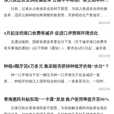
深入推进农业供给侧改革 云南今年将推广杂交稻旱种50万亩
日前，记者从云南省农业农村厅获悉，为深入推进农业供给侧
改革，适应云南种植结构调整的新形势，开辟稻谷生产新途径，稳
定稻谷生产，确保口
2022-03
4月起这些港口收费将减并 促进口岸营商环境优化
交通运输部、国家发展改革委近日下发《关于减并港口收费等
有关事项的通知》(以下简称《通知》)，要求自4月1日起，减并港口
经营服务性收费项
2022-03
种植4颗牙花6万多元 集采能否挤掉种植牙价格“水分”？
种一口牙相当于买一辆宝马种一口牙相当于在县城买一套
房……种植牙价格让人望而却步的问题，一直备受关注。一段时间
以来，心脏支架、人工关
2022-03
青海惠民补贴实现“一卡通”发放 账户使用率提升至98%
记者日前从青海省民政厅获悉，为有效解决惠民补贴资金项目